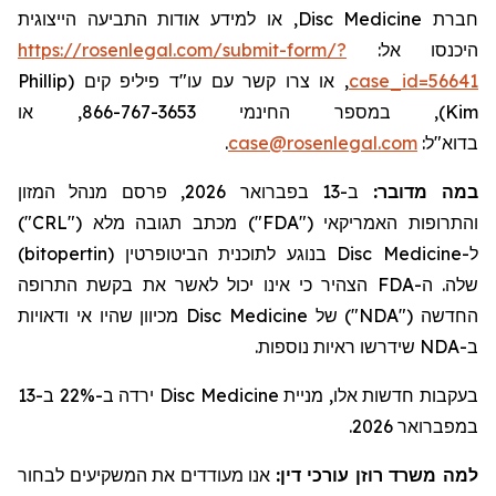
, או למידע אודות התביעה הייצוגית
Disc Medicine
חברת
https://rosenlegal.com/submit-form/?
היכנסו אל:
Phillip
, או צרו קשר עם עו"ד פיליפ קים (
case_id=56641
), במספר החינמי 866-767-3653, או
Kim
.
case@rosenlegal.com
בדוא"ל:
ב-13 בפברואר 2026, פרסם מנהל המזון
:
במה מדובר
")
CRL
") מכתב תגובה מלא ("
FDA
והתרופות האמריקאי ("
)
bitopertin
בנוגע לתוכנית הביטופרטין (
Disc Medicine
ל-
הצהיר כי אינו יכול לאשר את בקשת התרופה
FDA
שלה. ה-
מכיוון שהיו אי ודאויות
Disc Medicine
") של
NDA
החדשה ("
שידרשו ראיות נוספות.
NDA
ב-
ירדה ב-22% ב-13
Disc Medicine
בעקבות חדשות אלו, מניית
במפברואר 2026.
למה משרד רוזן עורכי דין:
אנו מעודדים את המשקיעים לבחור