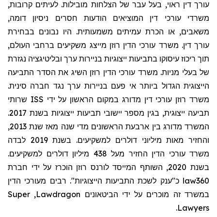
עורך דין ראוי, בעל עבר של הצלחות מובילות. לעיתים קרובות,
משרדי עורכי דין המוציאים הודעות חסרים ניסיון דומה,
משאבים, או הכרת עמיתים משמעותית. היו נבונים בבחירת
עורך דין. משרד עורכי הדין רוזן מייצג משקיעים ברחבי העולם,
תוך ריכוז עיסוקו בתביעות ייצוגיות בניירות ערך ובליטיגציה נגזרת
של בעלי מניות. משרד עורכי הדין רוזן השיג את הסדר התביעה
הייצוגית הגדול ביותר אי פעם בניירות ערך נגד חברה סינית.
שרותי
ISS
משרד רוזן עורכי דין מדורג במקום הראשון על ידי
תביעה ייצוגית, בגין מספר יישובי תביעות ייצוגיות בשנת 2017.
המשרד מדורג בין ארבעת הראשונים מדי שנה מאז שנת 2013,
והחזיר מאות מיליוני דולרים למשקיעים. בשנת 2019 לבדה
משרד עורכי הדין החזיר מעל 438 מיליון דולרים למשקיעים.
בשנת 2020, השותף המייסד לורנס רוזן הוכרז על ידי חברת
מעורכי הדין
כ"ענק לשכת התביעות הייצוגיות". רבים
law360
Super
,
Lawdragon
במשרד זה מוכרים על ידי הביטאונים
.
Lawyers