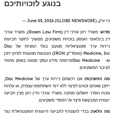
בנוגע לזכויותיכם
ניו יורק, June 03, 2026 (GLOBE NEWSWIRE) --
, משרד עורכי
)
Rosen Law Firm
משרד רוזן עורכי דין (
מדוע:
דין בינלאומי העוסק בזכויות משקיעים, ממשיך לחקור
תביעות
Disc
בעלי המניות של
ניירות ערך פוטנציאליות מטעם
הנובעות מטענות לפיהן יתכן
)
IRON
(נאסד"ק:
Medicine, Inc
מידע עסקי מטעה באופן מהותי
פרסמה
Disc Medicine
ש-
לציבור המשקיעים.
,
Disc Medicine
אם רכשתם ניירות ערך של
מה החשיבות:
ייתכן שאתם זכאים לפיצוי ללא דמי השתתפות עצמית, או עלויות
מכוח הסדר תשלום מותנה. משרד עורכי הדין רוזן מכין תביעה
ייצוגית המבקשת פיצוי על הפסדי משקיעים.
מה הלאה:
בכדי להצטרף לתביעה הייצוגית הפוטנציאלית נגד